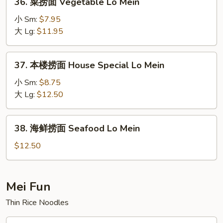
36. 菜捞面 Vegetable Lo Mein
Mein
菜
捞
小 Sm:
$7.95
面
大 Lg:
$11.95
Vegetable
Lo
37.
37. 本楼捞面 House Special Lo Mein
Mein
本
楼
小 Sm:
$8.75
捞
大 Lg:
$12.50
面
House
38.
38. 海鲜捞面 Seafood Lo Mein
Special
海
Lo
鲜
$12.50
Mein
捞
面
Seafood
Mei Fun
Lo
Thin Rice Noodles
Mein
39.