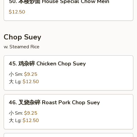
50. 本楼炒面 House Special Chow Mein
Mein
本
楼
$12.50
炒
面
House
Chop Suey
Special
w. Steamed Rice
Chow
Mein
45.
45. 鸡杂碎 Chicken Chop Suey
鸡
杂
小 Sm:
$9.25
碎
大 Lg:
$12.50
Chicken
Chop
46.
46. 叉烧杂碎 Roast Pork Chop Suey
Suey
叉
烧
小 Sm:
$9.25
杂
大 Lg:
$12.50
碎
Roast
47.