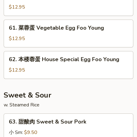
Foo
蓉
$12.95
Young
蛋
Shrimp
61.
61. 菜蓉蛋 Vegetable Egg Foo Young
Egg
菜
Foo
蓉
$12.95
Young
蛋
Vegetable
62.
62. 本楼蓉蛋 House Special Egg Foo Young
Egg
本
Foo
楼
$12.95
Young
蓉
蛋
House
Sweet & Sour
Special
w. Steamed Rice
Egg
Foo
63.
Young
63. 甜酸肉 Sweet & Sour Pork
甜
酸
小 Sm:
$9.50