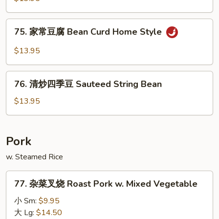
芥
兰
75.
Broccoli
75. 家常豆腐 Bean Curd Home Style
家
w.
常
$13.95
Garlic
豆
Sauce
腐
76.
Bean
76. 清炒四季豆 Sauteed String Bean
清
Curd
炒
$13.95
Home
四
Style
季
豆
Pork
Sauteed
w. Steamed Rice
String
Bean
77.
77. 杂菜叉烧 Roast Pork w. Mixed Vegetable
杂
菜
小 Sm:
$9.95
叉
大 Lg:
$14.50