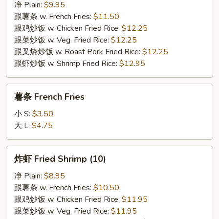
翅
净 Plain:
$9.95
Fried
跟薯条 w. French Fries:
$11.50
Chicken
跟鸡炒饭 w. Chicken Fried Rice:
$12.25
Wings
跟菜炒饭 w. Veg. Fried Rice:
$12.25
(4)
跟叉烧炒饭 w. Roast Pork Fried Rice:
$12.25
跟虾炒饭 w. Shrimp Fried Rice:
$12.95
薯
薯条 French Fries
条
French
小 S:
$3.50
Fries
大 L:
$4.75
炸
炸虾 Fried Shrimp (10)
虾
Fried
净 Plain:
$8.95
Shrimp
跟薯条 w. French Fries:
$10.50
(10)
跟鸡炒饭 w. Chicken Fried Rice:
$11.95
跟菜炒饭 w. Veg. Fried Rice:
$11.95