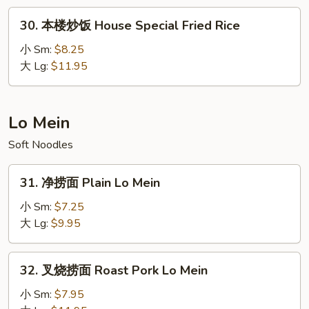
Fried
30.
30. 本楼炒饭 House Special Fried Rice
Rice
本
楼
小 Sm:
$8.25
炒
大 Lg:
$11.95
饭
House
Special
Lo Mein
Fried
Soft Noodles
Rice
31.
31. 净捞面 Plain Lo Mein
净
捞
小 Sm:
$7.25
面
大 Lg:
$9.95
Plain
Lo
32.
32. 叉烧捞面 Roast Pork Lo Mein
Mein
叉
烧
小 Sm:
$7.95