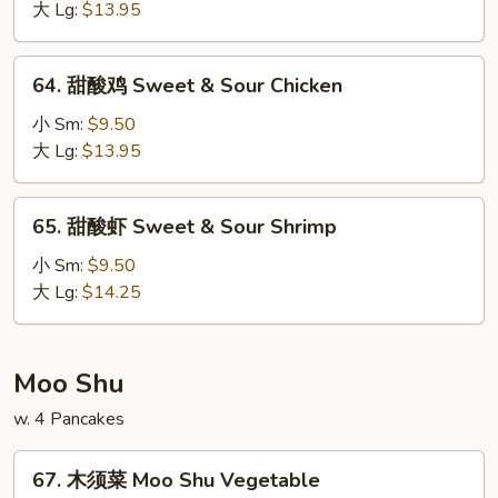
肉
大 Lg:
$13.95
Sweet
&
64.
64. 甜酸鸡 Sweet & Sour Chicken
Sour
甜
Pork
酸
小 Sm:
$9.50
鸡
大 Lg:
$13.95
Sweet
&
65.
65. 甜酸虾 Sweet & Sour Shrimp
Sour
甜
Chicken
酸
小 Sm:
$9.50
虾
大 Lg:
$14.25
Sweet
&
Sour
Moo Shu
Shrimp
w. 4 Pancakes
67.
67. 木须菜 Moo Shu Vegetable
木