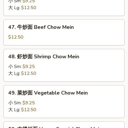
烧
小 Sm:
$9.25
炒
大 Lg:
$12.50
面
Roast
47.
47. 牛炒面 Beef Chow Mein
Pork
牛
Chow
炒
$12.50
Mein
面
Beef
48.
48. 虾炒面 Shrimp Chow Mein
Chow
虾
Mein
炒
小 Sm:
$9.25
面
大 Lg:
$12.50
Shrimp
Chow
49.
49. 菜炒面 Vegetable Chow Mein
Mein
菜
炒
小 Sm:
$9.25
面
大 Lg:
$12.50
Vegetable
Chow
50.