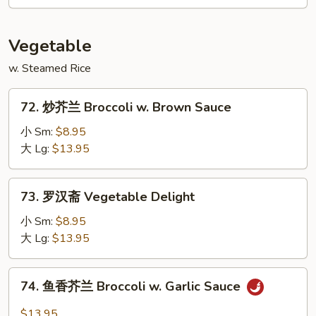
虾
Moo
Shu
Vegetable
Shrimp
w. Steamed Rice
72.
72. 炒芥兰 Broccoli w. Brown Sauce
炒
芥
小 Sm:
$8.95
兰
大 Lg:
$13.95
Broccoli
w.
73.
73. 罗汉斋 Vegetable Delight
Brown
罗
Sauce
汉
小 Sm:
$8.95
斋
大 Lg:
$13.95
Vegetable
Delight
74.
74. 鱼香芥兰 Broccoli w. Garlic Sauce
鱼
香
$13.95