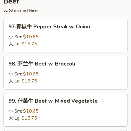
Beef
w.
w. Steamed Rice
String
Bean
97.
97.青椒牛 Pepper Steak w. Onion
青
椒
小 Sm:
$10.65
牛
大 Lg:
$15.75
Pepper
Steak
98.
98. 芥兰牛 Beef w. Broccoli
w.
芥
Onion
兰
小 Sm:
$10.65
牛
大 Lg:
$15.75
Beef
w.
99.
99. 什菜牛 Beef w. Mixed Vegetable
Broccoli
什
菜
小 Sm:
$10.65
牛
大 Lg:
$15.75
Beef