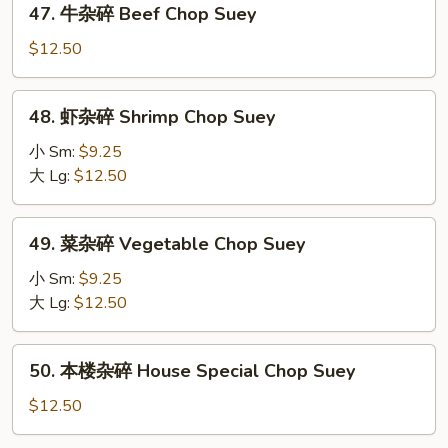
47. 牛杂碎 Beef Chop Suey
Pork
牛
Chop
杂
$12.50
Suey
碎
Beef
48.
48. 虾杂碎 Shrimp Chop Suey
Chop
虾
Suey
杂
小 Sm:
$9.25
碎
大 Lg:
$12.50
Shrimp
Chop
49.
49. 菜杂碎 Vegetable Chop Suey
Suey
菜
杂
小 Sm:
$9.25
碎
大 Lg:
$12.50
Vegetable
Chop
50.
50. 本楼杂碎 House Special Chop Suey
Suey
本
楼
$12.50
杂