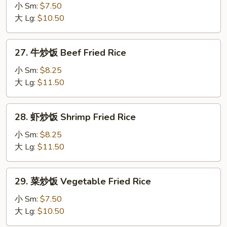
Fried
炒
小 Sm:
$7.50
Rice
饭
大 Lg:
$10.50
Chicken
Fried
27.
27. 牛炒饭 Beef Fried Rice
Rice
牛
炒
小 Sm:
$8.25
饭
大 Lg:
$11.50
Beef
Fried
28.
28. 虾炒饭 Shrimp Fried Rice
Rice
虾
炒
小 Sm:
$8.25
饭
大 Lg:
$11.50
Shrimp
Fried
29.
29. 菜炒饭 Vegetable Fried Rice
Rice
菜
炒
小 Sm:
$7.50
饭
大 Lg:
$10.50
Vegetable