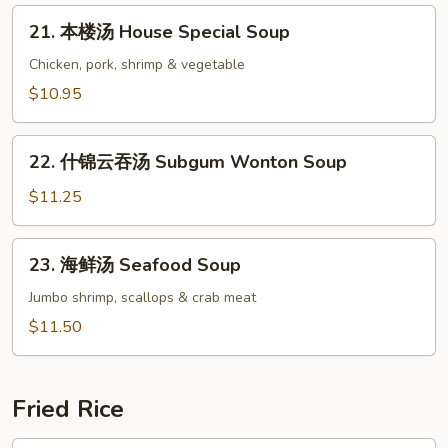
Pork
21.
Yat
21. 本楼汤 House Special Soup
本
Gaw
楼
Chicken, pork, shrimp & vegetable
Mein
汤
$10.95
House
Special
22.
Soup
22. 什锦云吞汤 Subgum Wonton Soup
什
锦
$11.25
云
吞
23.
23. 海鲜汤 Seafood Soup
汤
海
Subgum
鲜
Jumbo shrimp, scallops & crab meat
Wonton
汤
$11.50
Soup
Seafood
Soup
Fried Rice