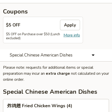
Coupons
$5 OFF
Apply
$5 OFF on Purchase over $50 (Lunch
More info
excluded)
Special Chinese American Dishes
Please note: requests for additional items or special
preparation may incur an
extra charge
not calculated on your
online order.
Special Chinese American Dishes
炸
炸鸡翅 Fried Chicken Wings (4)
鸡