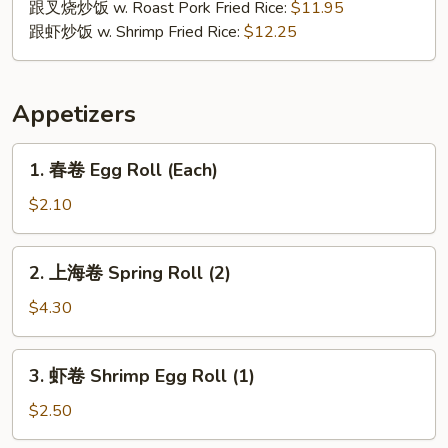
跟叉烧炒饭 w. Roast Pork Fried Rice:
$11.95
跟虾炒饭 w. Shrimp Fried Rice:
$12.25
Appetizers
1.
1. 春卷 Egg Roll (Each)
春
卷
$2.10
Egg
Roll
2.
2. 上海卷 Spring Roll (2)
(Each)
上
海
$4.30
卷
Spring
3.
3. 虾卷 Shrimp Egg Roll (1)
Roll
虾
(2)
卷
$2.50
Shrimp