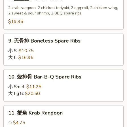
宝
宝
2 krab rangoon, 2 chicken teriyaki, 2 egg roll, 2 chicken wing,
2 sweet & sour shrimp, 2 BBQ spare ribs
盘
Pu
$19.95
Pu
Platter
9.
9. 无骨排 Boneless Spare Ribs
无
骨
小 S:
$10.75
排
大 L:
$16.95
Boneless
Spare
10.
10. 烧排骨 Bar-B-Q Spare Ribs
Ribs
烧
排
小 Sm 4:
$11.25
骨
大 Lg 8:
$20.50
Bar-
B-
11.
11. 蟹角 Krab Rangoon
Q
蟹
Spare
角
4:
$4.75