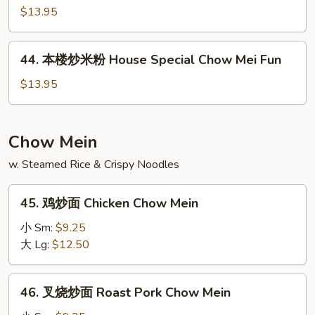
Chow
洲
$13.95
Mei
炒
Fun
米
44.
Singapore
44. 本楼炒米粉 House Special Chow Mei Fun
本
Chow
楼
$13.95
Mei
炒
Fun
米
粉
Chow Mein
House
w. Steamed Rice & Crispy Noodles
Special
Chow
45.
Mei
45. 鸡炒面 Chicken Chow Mein
鸡
Fun
炒
小 Sm:
$9.25
面
大 Lg:
$12.50
Chicken
Chow
46.
46. 叉烧炒面 Roast Pork Chow Mein
Mein
叉