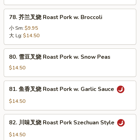
烧
Roast
78.
78. 芥兰叉烧 Roast Pork w. Broccoli
Pork
芥
w.
兰
小 Sm:
$9.95
Mixed
叉
大 Lg:
$14.50
Vegetable
烧
Roast
80.
80. 雪豆叉烧 Roast Pork w. Snow Peas
Pork
雪
w.
豆
$14.50
Broccoli
叉
烧
81.
81. 鱼香叉烧 Roast Pork w. Garlic Sauce
Roast
鱼
Pork
香
$14.50
w.
叉
Snow
烧
82.
Peas
Roast
82. 川味叉烧 Roast Pork Szechuan Style
川
Pork
味
$14.50
w.