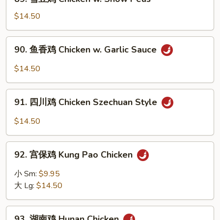
雪
豆
$14.50
鸡
Chicken
90.
90. 鱼香鸡 Chicken w. Garlic Sauce
w.
鱼
Snow
香
$14.50
Peas
鸡
Chicken
91.
w.
91. 四川鸡 Chicken Szechuan Style
四
Garlic
川
$14.50
Sauce
鸡
Chicken
92.
Szechuan
92. 宫保鸡 Kung Pao Chicken
宫
Style
保
小 Sm:
$9.95
鸡
大 Lg:
$14.50
Kung
Pao
93.
Chicken
93. 湖南鸡 Hunan Chicken