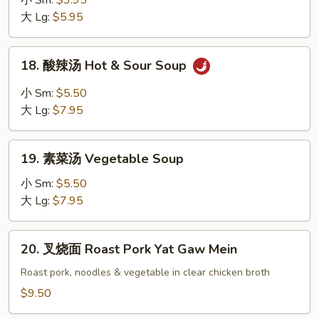
小 Sm:
$3.95
汤
大 Lg:
$5.95
Chicken
Noodle
18.
18. 酸辣汤 Hot & Sour Soup
Soup
酸
辣
小 Sm:
$5.50
汤
大 Lg:
$7.95
Hot
&
19.
Sour
19. 素菜汤 Vegetable Soup
素
Soup
菜
小 Sm:
$5.50
汤
大 Lg:
$7.95
Vegetable
Soup
20.
20. 叉烧面 Roast Pork Yat Gaw Mein
叉
烧
Roast pork, noodles & vegetable in clear chicken broth
面
$9.50
Roast