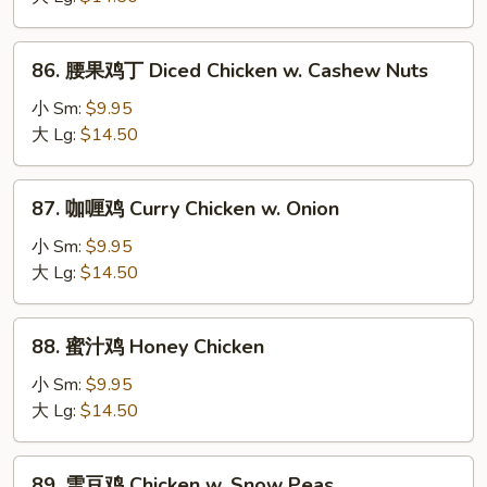
片
Moo
86.
86. 腰果鸡丁 Diced Chicken w. Cashew Nuts
Goo
腰
Gai
果
小 Sm:
$9.95
Pan
鸡
大 Lg:
$14.50
丁
Diced
87.
87. 咖喱鸡 Curry Chicken w. Onion
Chicken
咖
w.
喱
小 Sm:
$9.95
Cashew
鸡
大 Lg:
$14.50
Nuts
Curry
Chicken
88.
88. 蜜汁鸡 Honey Chicken
w.
蜜
Onion
汁
小 Sm:
$9.95
鸡
大 Lg:
$14.50
Honey
Chicken
89.
89. 雪豆鸡 Chicken w. Snow Peas