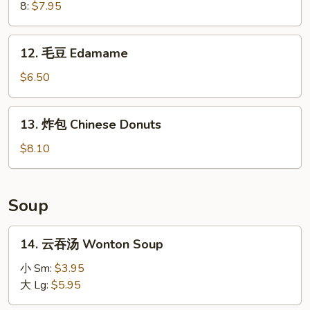
Ribs
Krab
8:
$7.95
Rangoon
12.
12. 毛豆 Edamame
毛
豆
$6.50
Edamame
13.
13. 炸包 Chinese Donuts
炸
包
$8.10
Chinese
Donuts
Soup
14.
14. 云吞汤 Wonton Soup
云
吞
小 Sm:
$3.95
汤
大 Lg:
$5.95
Wonton