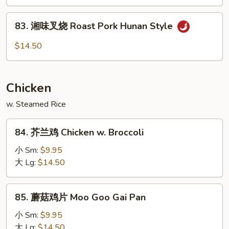
叉
Garlic
烧
83.
Sauce
Roast
83. 湘味叉烧 Roast Pork Hunan Style
湘
Pork
味
$14.50
Szechuan
叉
Style
烧
Roast
Chicken
Pork
Hunan
w. Steamed Rice
Style
84.
84. 芥兰鸡 Chicken w. Broccoli
芥
兰
小 Sm:
$9.95
鸡
大 Lg:
$14.50
Chicken
w.
85.
85. 蘑菇鸡片 Moo Goo Gai Pan
Broccoli
蘑
菇
小 Sm:
$9.95
鸡
大 Lg:
$14.50