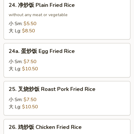
24.
24. 净炒饭 Plain Fried Rice
净
炒
without any meat or vegetable
饭
小 Sm:
$5.50
Plain
大 Lg:
$8.50
Fried
Rice
24a.
24a. 蛋炒饭 Egg Fried Rice
蛋
炒
小 Sm:
$7.50
饭
大 Lg:
$10.50
Egg
Fried
25.
25. 叉烧炒饭 Roast Pork Fried Rice
Rice
叉
烧
小 Sm:
$7.50
炒
大 Lg:
$10.50
饭
Roast
26.
26. 鸡炒饭 Chicken Fried Rice
Pork
鸡