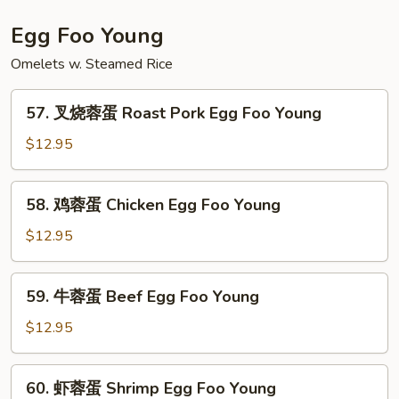
碎
House
Egg Foo Young
Special
Omelets w. Steamed Rice
Chop
Suey
57.
57. 叉烧蓉蛋 Roast Pork Egg Foo Young
叉
烧
$12.95
蓉
蛋
58.
58. 鸡蓉蛋 Chicken Egg Foo Young
Roast
鸡
Pork
蓉
$12.95
Egg
蛋
Foo
Chicken
59.
Young
59. 牛蓉蛋 Beef Egg Foo Young
Egg
牛
Foo
蓉
$12.95
Young
蛋
Beef
60.
60. 虾蓉蛋 Shrimp Egg Foo Young
Egg
虾