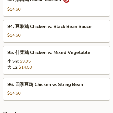
湖
南
$14.50
鸡
Hunan
94.
Chicken
94. 豆豉鸡 Chicken w. Black Bean Sauce
豆
豉
$14.50
鸡
Chicken
95.
95. 什菜鸡 Chicken w. Mixed Vegetable
w.
什
Black
菜
小 Sm:
$9.95
Bean
鸡
大 Lg:
$14.50
Sauce
Chicken
w.
96.
96. 四季豆鸡 Chicken w. String Bean
Mixed
四
Vegetable
季
$14.50
豆
鸡
Chicken