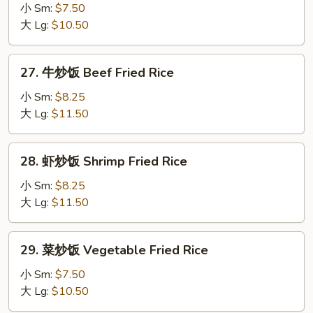
Fried
炒
小 Sm:
$7.50
Rice
饭
大 Lg:
$10.50
Chicken
Fried
27.
27. 牛炒饭 Beef Fried Rice
Rice
牛
炒
小 Sm:
$8.25
饭
大 Lg:
$11.50
Beef
Fried
28.
28. 虾炒饭 Shrimp Fried Rice
Rice
虾
炒
小 Sm:
$8.25
饭
大 Lg:
$11.50
Shrimp
Fried
29.
29. 菜炒饭 Vegetable Fried Rice
Rice
菜
炒
小 Sm:
$7.50
饭
大 Lg:
$10.50
Vegetable