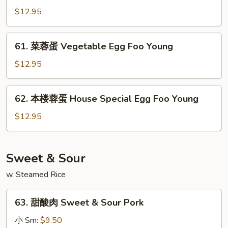
Foo
蓉
$12.95
Young
蛋
Shrimp
61.
61. 菜蓉蛋 Vegetable Egg Foo Young
Egg
菜
Foo
蓉
$12.95
Young
蛋
Vegetable
62.
62. 本楼蓉蛋 House Special Egg Foo Young
Egg
本
Foo
楼
$12.95
Young
蓉
蛋
House
Sweet & Sour
Special
w. Steamed Rice
Egg
Foo
63.
Young
63. 甜酸肉 Sweet & Sour Pork
甜
酸
小 Sm:
$9.50