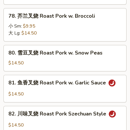
烧
Roast
78.
78. 芥兰叉烧 Roast Pork w. Broccoli
Pork
芥
w.
兰
小 Sm:
$9.95
Mixed
叉
大 Lg:
$14.50
Vegetable
烧
Roast
80.
80. 雪豆叉烧 Roast Pork w. Snow Peas
Pork
雪
w.
豆
$14.50
Broccoli
叉
烧
81.
81. 鱼香叉烧 Roast Pork w. Garlic Sauce
Roast
鱼
Pork
香
$14.50
w.
叉
Snow
烧
82.
Peas
Roast
82. 川味叉烧 Roast Pork Szechuan Style
川
Pork
味
$14.50
w.