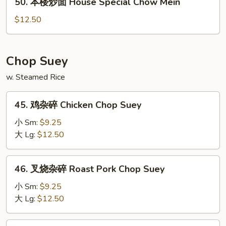
50. 本楼炒面 House Special Chow Mein
Mein
本
楼
$12.50
炒
面
House
Chop Suey
Special
w. Steamed Rice
Chow
Mein
45.
45. 鸡杂碎 Chicken Chop Suey
鸡
杂
小 Sm:
$9.25
碎
大 Lg:
$12.50
Chicken
Chop
46.
46. 叉烧杂碎 Roast Pork Chop Suey
Suey
叉
烧
小 Sm:
$9.25
杂
大 Lg:
$12.50
碎
Roast
47.