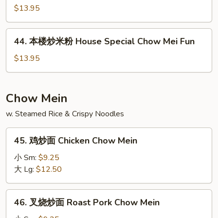
Chow
洲
$13.95
Mei
炒
Fun
米
44.
Singapore
44. 本楼炒米粉 House Special Chow Mei Fun
本
Chow
楼
$13.95
Mei
炒
Fun
米
粉
Chow Mein
House
w. Steamed Rice & Crispy Noodles
Special
Chow
45.
Mei
45. 鸡炒面 Chicken Chow Mein
鸡
Fun
炒
小 Sm:
$9.25
面
大 Lg:
$12.50
Chicken
Chow
46.
46. 叉烧炒面 Roast Pork Chow Mein
Mein
叉