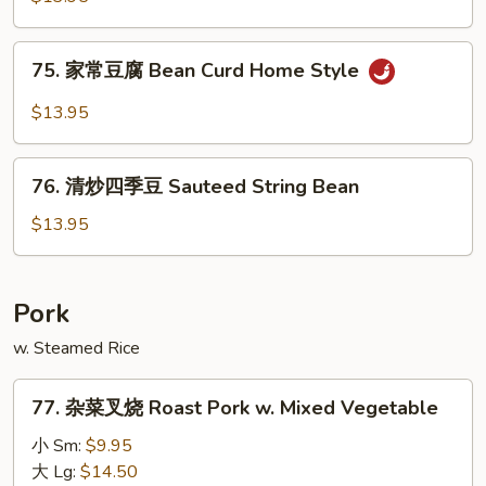
芥
兰
75.
Broccoli
75. 家常豆腐 Bean Curd Home Style
家
w.
常
$13.95
Garlic
豆
Sauce
腐
76.
Bean
76. 清炒四季豆 Sauteed String Bean
清
Curd
炒
$13.95
Home
四
Style
季
豆
Pork
Sauteed
w. Steamed Rice
String
Bean
77.
77. 杂菜叉烧 Roast Pork w. Mixed Vegetable
杂
菜
小 Sm:
$9.95
叉
大 Lg:
$14.50