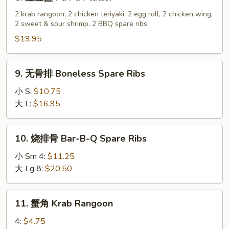
宝
宝
2 krab rangoon, 2 chicken teriyaki, 2 egg roll, 2 chicken wing,
2 sweet & sour shrimp, 2 BBQ spare ribs
盘
Pu
$19.95
Pu
Platter
9.
9. 无骨排 Boneless Spare Ribs
无
骨
小 S:
$10.75
排
大 L:
$16.95
Boneless
Spare
10.
10. 烧排骨 Bar-B-Q Spare Ribs
Ribs
烧
排
小 Sm 4:
$11.25
骨
大 Lg 8:
$20.50
Bar-
B-
11.
11. 蟹角 Krab Rangoon
Q
蟹
Spare
角
4:
$4.75