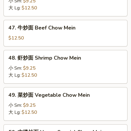
烧
小 Sm:
$9.25
炒
大 Lg:
$12.50
面
Roast
47.
47. 牛炒面 Beef Chow Mein
Pork
牛
Chow
炒
$12.50
Mein
面
Beef
48.
48. 虾炒面 Shrimp Chow Mein
Chow
虾
Mein
炒
小 Sm:
$9.25
面
大 Lg:
$12.50
Shrimp
Chow
49.
49. 菜炒面 Vegetable Chow Mein
Mein
菜
炒
小 Sm:
$9.25
面
大 Lg:
$12.50
Vegetable
Chow
50.