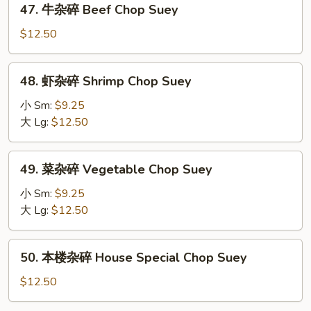
47. 牛杂碎 Beef Chop Suey
Pork
牛
Chop
杂
$12.50
Suey
碎
Beef
48.
48. 虾杂碎 Shrimp Chop Suey
Chop
虾
Suey
杂
小 Sm:
$9.25
碎
大 Lg:
$12.50
Shrimp
Chop
49.
49. 菜杂碎 Vegetable Chop Suey
Suey
菜
杂
小 Sm:
$9.25
碎
大 Lg:
$12.50
Vegetable
Chop
50.
50. 本楼杂碎 House Special Chop Suey
Suey
本
楼
$12.50
杂