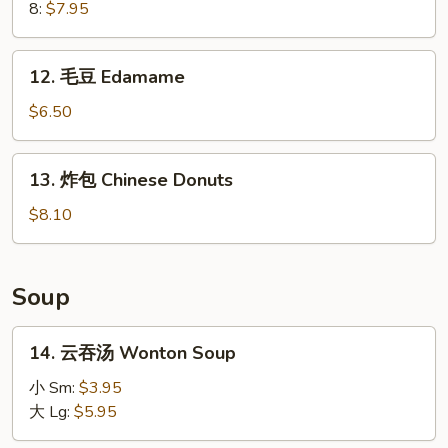
Ribs
Krab
8:
$7.95
Rangoon
12.
12. 毛豆 Edamame
毛
豆
$6.50
Edamame
13.
13. 炸包 Chinese Donuts
炸
包
$8.10
Chinese
Donuts
Soup
14.
14. 云吞汤 Wonton Soup
云
吞
小 Sm:
$3.95
汤
大 Lg:
$5.95
Wonton