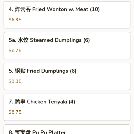
Egg
4.
4. 炸云吞 Fried Wonton w. Meat (10)
Roll
炸
(1)
云
$6.95
吞
Fried
5a.
5a. 水饺 Steamed Dumplings (6)
Wonton
水
w.
饺
$8.75
Meat
Steamed
(10)
Dumplings
5.
5. 锅贴 Fried Dumplings (6)
(6)
锅
贴
$9.35
Fried
Dumplings
7.
7. 鸡串 Chicken Teriyaki (4)
(6)
鸡
串
$8.75
Chicken
Teriyaki
8.
8. 宝宝盘 Pu Pu Platter
(4)