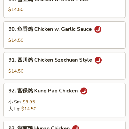
雪
豆
$14.50
鸡
Chicken
90.
90. 鱼香鸡 Chicken w. Garlic Sauce
w.
鱼
Snow
香
$14.50
Peas
鸡
Chicken
91.
w.
91. 四川鸡 Chicken Szechuan Style
四
Garlic
川
$14.50
Sauce
鸡
Chicken
92.
Szechuan
92. 宫保鸡 Kung Pao Chicken
宫
Style
保
小 Sm:
$9.95
鸡
大 Lg:
$14.50
Kung
Pao
93.
Chicken
93. 湖南鸡 Hunan Chicken