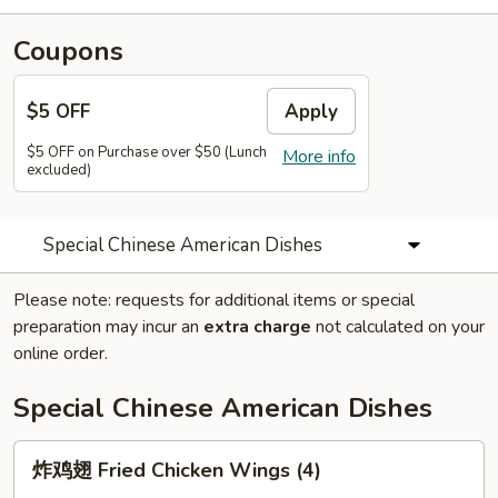
Coupons
$5 OFF
Apply
$5 OFF on Purchase over $50 (Lunch
More info
excluded)
Special Chinese American Dishes
Please note: requests for additional items or special
preparation may incur an
extra charge
not calculated on your
online order.
Special Chinese American Dishes
炸
炸鸡翅 Fried Chicken Wings (4)
鸡