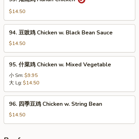
湖
南
$14.50
鸡
Hunan
94.
Chicken
94. 豆豉鸡 Chicken w. Black Bean Sauce
豆
豉
$14.50
鸡
Chicken
95.
95. 什菜鸡 Chicken w. Mixed Vegetable
w.
什
Black
菜
小 Sm:
$9.95
Bean
鸡
大 Lg:
$14.50
Sauce
Chicken
w.
96.
96. 四季豆鸡 Chicken w. String Bean
Mixed
四
Vegetable
季
$14.50
豆
鸡
Chicken