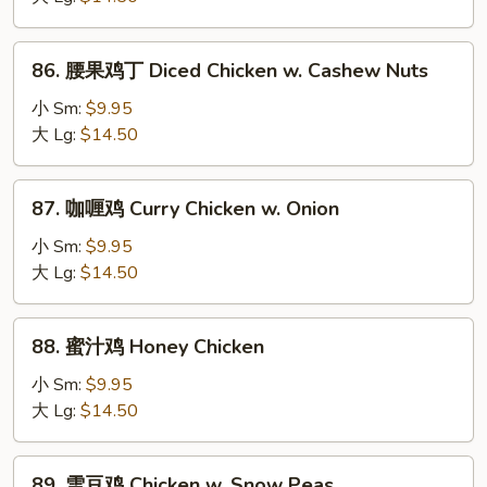
片
Moo
86.
86. 腰果鸡丁 Diced Chicken w. Cashew Nuts
Goo
腰
Gai
果
小 Sm:
$9.95
Pan
鸡
大 Lg:
$14.50
丁
Diced
87.
87. 咖喱鸡 Curry Chicken w. Onion
Chicken
咖
w.
喱
小 Sm:
$9.95
Cashew
鸡
大 Lg:
$14.50
Nuts
Curry
Chicken
88.
88. 蜜汁鸡 Honey Chicken
w.
蜜
Onion
汁
小 Sm:
$9.95
鸡
大 Lg:
$14.50
Honey
Chicken
89.
89. 雪豆鸡 Chicken w. Snow Peas