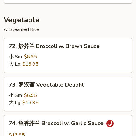
虾
Moo
Shu
Vegetable
Shrimp
w. Steamed Rice
72.
72. 炒芥兰 Broccoli w. Brown Sauce
炒
芥
小 Sm:
$8.95
兰
大 Lg:
$13.95
Broccoli
w.
73.
73. 罗汉斋 Vegetable Delight
Brown
罗
Sauce
汉
小 Sm:
$8.95
斋
大 Lg:
$13.95
Vegetable
Delight
74.
74. 鱼香芥兰 Broccoli w. Garlic Sauce
鱼
香
$13.95