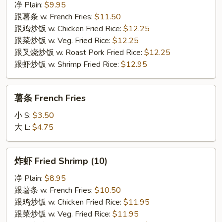
翅
净 Plain:
$9.95
Fried
跟薯条 w. French Fries:
$11.50
Chicken
跟鸡炒饭 w. Chicken Fried Rice:
$12.25
Wings
跟菜炒饭 w. Veg. Fried Rice:
$12.25
(4)
跟叉烧炒饭 w. Roast Pork Fried Rice:
$12.25
跟虾炒饭 w. Shrimp Fried Rice:
$12.95
薯
薯条 French Fries
条
French
小 S:
$3.50
Fries
大 L:
$4.75
炸
炸虾 Fried Shrimp (10)
虾
Fried
净 Plain:
$8.95
Shrimp
跟薯条 w. French Fries:
$10.50
(10)
跟鸡炒饭 w. Chicken Fried Rice:
$11.95
跟菜炒饭 w. Veg. Fried Rice:
$11.95