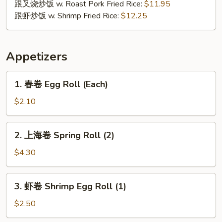
跟叉烧炒饭 w. Roast Pork Fried Rice:
$11.95
跟虾炒饭 w. Shrimp Fried Rice:
$12.25
Appetizers
1.
1. 春卷 Egg Roll (Each)
春
卷
$2.10
Egg
Roll
2.
2. 上海卷 Spring Roll (2)
(Each)
上
海
$4.30
卷
Spring
3.
3. 虾卷 Shrimp Egg Roll (1)
Roll
虾
(2)
卷
$2.50
Shrimp