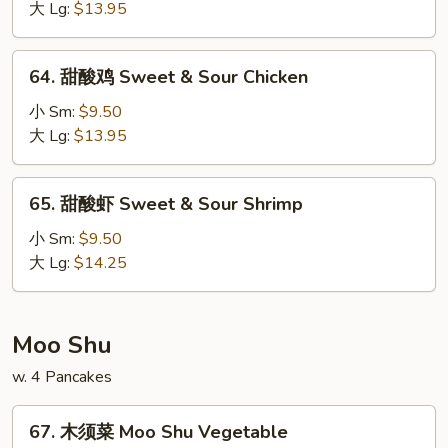
肉
大 Lg:
$13.95
Sweet
&
64.
64. 甜酸鸡 Sweet & Sour Chicken
Sour
甜
Pork
酸
小 Sm:
$9.50
鸡
大 Lg:
$13.95
Sweet
&
65.
65. 甜酸虾 Sweet & Sour Shrimp
Sour
甜
Chicken
酸
小 Sm:
$9.50
虾
大 Lg:
$14.25
Sweet
&
Sour
Moo Shu
Shrimp
w. 4 Pancakes
67.
67. 木须菜 Moo Shu Vegetable
木