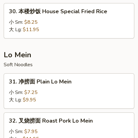
Fried
30.
30. 本楼炒饭 House Special Fried Rice
Rice
本
楼
小 Sm:
$8.25
炒
大 Lg:
$11.95
饭
House
Special
Lo Mein
Fried
Soft Noodles
Rice
31.
31. 净捞面 Plain Lo Mein
净
捞
小 Sm:
$7.25
面
大 Lg:
$9.95
Plain
Lo
32.
32. 叉烧捞面 Roast Pork Lo Mein
Mein
叉
烧
小 Sm:
$7.95