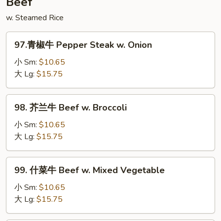
Beef
w.
w. Steamed Rice
String
Bean
97.
97.青椒牛 Pepper Steak w. Onion
青
椒
小 Sm:
$10.65
牛
大 Lg:
$15.75
Pepper
Steak
98.
98. 芥兰牛 Beef w. Broccoli
w.
芥
Onion
兰
小 Sm:
$10.65
牛
大 Lg:
$15.75
Beef
w.
99.
99. 什菜牛 Beef w. Mixed Vegetable
Broccoli
什
菜
小 Sm:
$10.65
牛
大 Lg:
$15.75
Beef